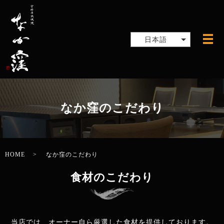
日本語
メ
なか窪のこだわり
HOME
なか窪のこだわり
食材のこだわり
当店では、オーナー自ら厳選した食材を提供しております。