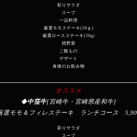
彩りサラダ
スープ
一品料理
厳選モモステーキ(50ｇ)
厳選ロースステーキ(50g)
焼野菜
ご飯もの
デザート
食後のお飲み物
オススメ
◆
中窪牛
[宮崎牛・宮崎県産和牛]
厳選モモ＆フィレステーキ ランチコース
5,9
彩りサラダ
スープ