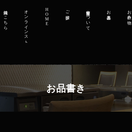
焼肉はこちら
オンラインストア
HOME
ご挨拶
中窪畜産について
お品書き
お飲み物
お品書き