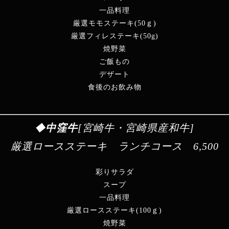
一品料理
厳選モモステーキ(50ｇ)
厳選フィレステーキ(50g)
焼野菜
ご飯もの
デザート
食後のお飲み物
◆
中窪牛
[宮崎牛・宮崎県産和牛]
厳選ロースステーキ ランチコース
6,500
彩りサラダ
スープ
一品料理
厳選ロースステーキ(100ｇ)
焼野菜