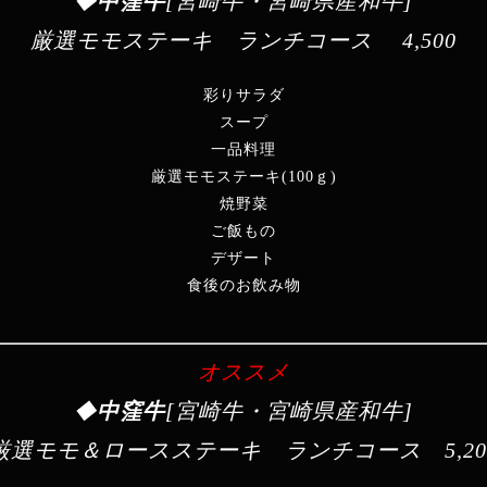
◆
中窪牛
[宮崎牛・宮崎県産和牛]
厳選モモステーキ ランチコース
4,500
彩りサラダ
スープ
一品料理
厳選モモステーキ(100ｇ)
焼野菜
ご飯もの
デザート
食後のお飲み物
オススメ
◆
中窪牛
[宮崎牛・宮崎県産和牛]
厳選モモ＆ロースステーキ ランチコース
5,2